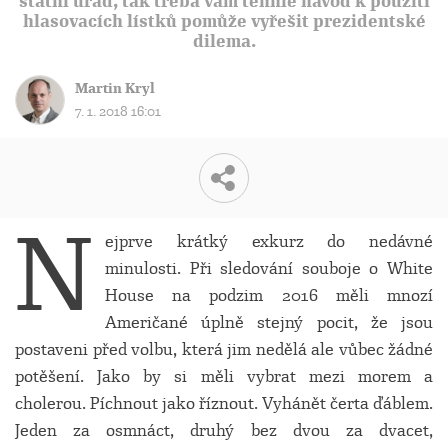
státní úřad, tak třeba vám tenhle návod k použití
hlasovacích lístků pomůže vyřešit prezidentské
dilema.
Martin Kryl
7. 1. 2018 16:01
N
ejprve krátký exkurz do nedávné
minulosti. Při sledování souboje o White
House na podzim 2016 měli mnozí
Američané úplně stejný pocit, že jsou
postaveni před volbu, která jim nedělá ale vůbec žádné
potěšení. Jako by si měli vybrat mezi morem a
cholerou. Píchnout jako říznout. Vyhánět čerta ďáblem.
Jeden za osmnáct, druhý bez dvou za dvacet,