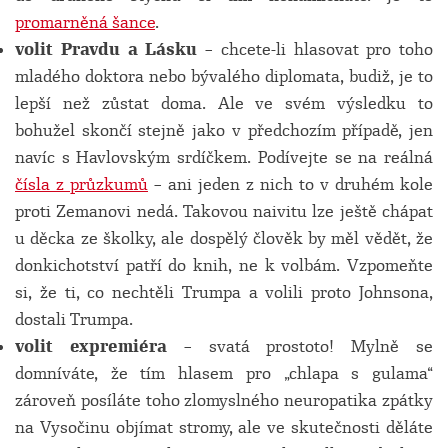
promarněná šance
.
volit Pravdu a Lásku
– chcete-li hlasovat pro toho
mladého doktora nebo bývalého diplomata, budiž, je to
lepší než zůstat doma. Ale ve svém výsledku to
bohužel skončí stejně jako v předchozím případě, jen
navíc s Havlovským srdíčkem. Podívejte se na reálná
čísla z průzkumů
– ani jeden z nich to v druhém kole
proti Zemanovi nedá. Takovou naivitu lze ještě chápat
u děcka ze školky, ale dospělý člověk by měl vědět, že
donkichotství patří do knih, ne k volbám. Vzpomeňte
si, že ti, co nechtěli Trumpa a volili proto Johnsona,
dostali Trumpa.
volit expremiéra
– svatá prostoto! Mylně se
domníváte, že tím hlasem pro „chlapa s gulama“
zároveň posíláte toho zlomyslného neuropatika zpátky
na Vysočinu objímat stromy, ale ve skutečnosti děláte