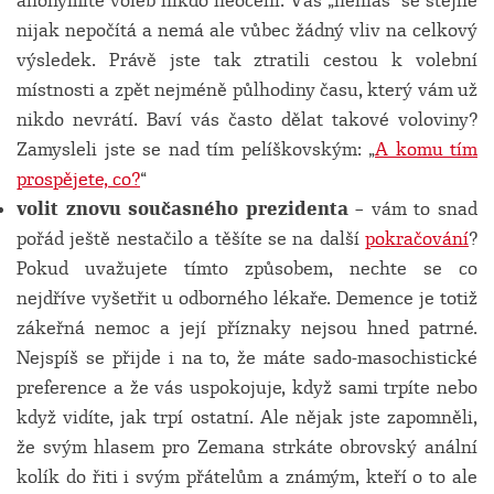
anonymitě voleb nikdo neocení. Váš „nehlas“ se stejně
nijak nepočítá a nemá ale vůbec žádný vliv na celkový
výsledek. Právě jste tak ztratili cestou k volební
místnosti a zpět nejméně půlhodiny času, který vám už
nikdo nevrátí. Baví vás často dělat takové voloviny?
Zamysleli jste se nad tím pelíškovským: „
A komu tím
prospějete, co?
“
volit znovu současného prezidenta
– vám to snad
pořád ještě nestačilo a těšíte se na další
pokračování
?
Pokud uvažujete tímto způsobem, nechte se co
nejdříve vyšetřit u odborného lékaře. Demence je totiž
zákeřná nemoc a její příznaky nejsou hned patrné.
Nejspíš se přijde i na to, že máte sado-masochistické
preference a že vás uspokojuje, když sami trpíte nebo
když vidíte, jak trpí ostatní. Ale nějak jste zapomněli,
že svým hlasem pro Zemana strkáte obrovský anální
kolík do řiti i svým přátelům a známým, kteří o to ale