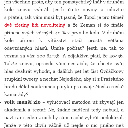
jen všechno proto, aby ten pomstychtivý lhář v druhém
kole znovu vyhrál. Jestli čtete noviny a mluvíte
s přáteli, tak vám musí být jasné, že Topol je pro téměř
dvě třetiny lidí nevolitelný
a že Zeman si do finále
přinese svých věrných 40 % z prvního kola. V druhém
kole přitom k vítězství stačí prostá většina
odevzdaných hlasů. Umíte počítat? Jestli ne, tak to
vezmu za vás: 100-64=36. A odjakživa platí, že 40>36.
Takže znovu, opravdu vám nestačilo, že chcete svůj
hlas dvakrát vyhodit, a dalších pět let číst Ovčáčkovy
stupidní tweety a nechat Nejedlého, aby si z Pražského
hradu dělal soukromou putyku pro svoje čínsko-ruské
kamarády?
volit menší zlo
– vylučovací metodou už zbývají jen
akademik a textař. No, žádné nadšení tedy nebudí, a
navíc ani jeden z nich by sám o sobě vyhrát nedokázal.
Jenže v této chvíli vážně už nejde o nic jiného než