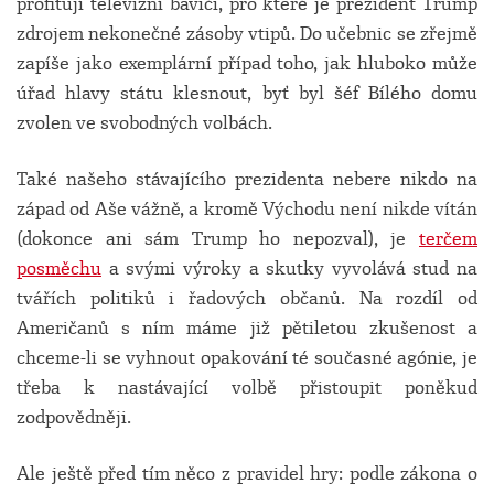
profitují televizní baviči, pro které je prezident Trump
zdrojem nekonečné zásoby vtipů. Do učebnic se zřejmě
zapíše jako exemplární případ toho, jak hluboko může
úřad hlavy státu klesnout, byť byl šéf Bílého domu
zvolen ve svobodných volbách.
Také našeho stávajícího prezidenta nebere nikdo na
západ od Aše vážně, a kromě Východu není nikde vítán
(dokonce ani sám Trump ho nepozval), je
terčem
posměchu
a svými výroky a skutky vyvolává stud na
tvářích politiků i řadových občanů. Na rozdíl od
Američanů s ním máme již pětiletou zkušenost a
chceme-li se vyhnout opakování té současné agónie, je
třeba k nastávající volbě přistoupit poněkud
zodpovědněji.
Ale ještě před tím něco z pravidel hry: podle zákona o