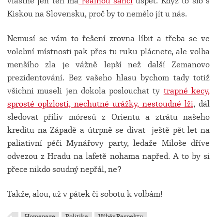
vlastně jen ten má
reálnou šanci
uspět. Když to šlo s
Kiskou na Slovensku, proč by to nemělo jít u nás.
Nemusí se vám to řešení zrovna líbit a třeba se ve
volební místnosti pak přes tu ruku plácnete, ale volba
menšího zla je vážně lepší než další Zemanovo
prezidentování. Bez vašeho hlasu bychom tady totiž
všichni museli jen dokola poslouchat ty
trapné kecy,
sprosté oplzlosti, nechutné urážky, nestoudné lži
, dál
sledovat příliv móresů z Orientu a ztrátu našeho
kreditu na Západě a útrpně se dívat ještě pět let na
paliativní péči Mynářovy party, ledaže Miloše dříve
odvezou z Hradu na lafetě nohama napřed. A to by si
přece nikdo soudný nepřál, ne?
Takže, alou, už v pátek či sobotu k volbám!
Homepage
Politika
Výběr Respektu