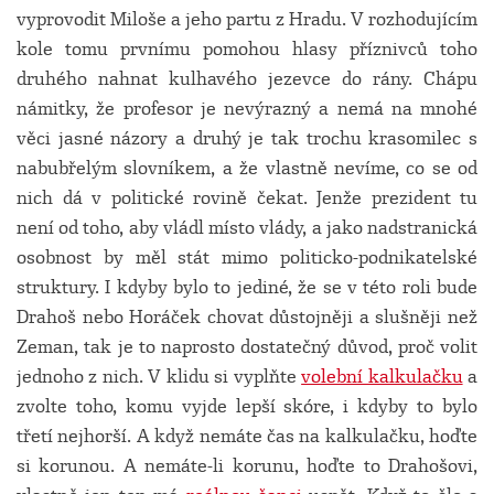
vyprovodit Miloše a jeho partu z Hradu. V rozhodujícím
kole tomu prvnímu pomohou hlasy příznivců toho
druhého nahnat kulhavého jezevce do rány. Chápu
námitky, že profesor je nevýrazný a nemá na mnohé
věci jasné názory a druhý je tak trochu krasomilec s
nabubřelým slovníkem, a že vlastně nevíme, co se od
nich dá v politické rovině čekat. Jenže prezident tu
není od toho, aby vládl místo vlády, a jako nadstranická
osobnost by měl stát mimo politicko-podnikatelské
struktury. I kdyby bylo to jediné, že se v této roli bude
Drahoš nebo Horáček chovat důstojněji a slušněji než
Zeman, tak je to naprosto dostatečný důvod, proč volit
jednoho z nich. V klidu si vyplňte
volební kalkulačku
a
zvolte toho, komu vyjde lepší skóre, i kdyby to bylo
třetí nejhorší. A když nemáte čas na kalkulačku, hoďte
si korunou. A nemáte-li korunu, hoďte to Drahošovi,