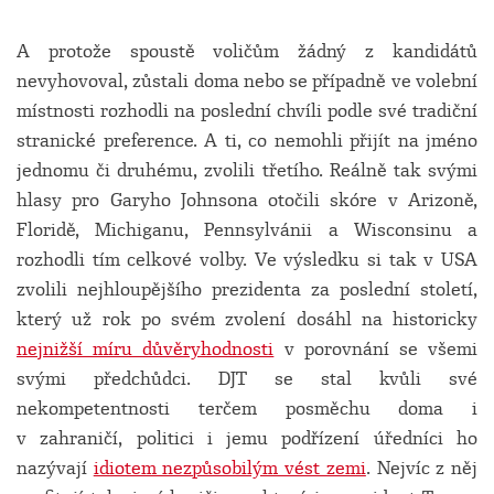
A protože spoustě voličům žádný z kandidátů
nevyhovoval, zůstali doma nebo se případně ve volební
místnosti rozhodli na poslední chvíli podle své tradiční
stranické preference. A ti, co nemohli přijít na jméno
jednomu či druhému, zvolili třetího. Reálně tak svými
hlasy pro Garyho Johnsona otočili skóre v Arizoně,
Floridě, Michiganu, Pennsylvánii a Wisconsinu a
rozhodli tím celkové volby. Ve výsledku si tak v USA
zvolili nejhloupějšího prezidenta za poslední století,
který už rok po svém zvolení dosáhl na historicky
nejnižší míru důvěryhodnosti
v porovnání se všemi
svými předchůdci. DJT se stal kvůli své
nekompetentnosti terčem posměchu doma i
v zahraničí, politici i jemu podřízení úředníci ho
nazývají
idiotem nezpůsobilým vést zemi
. Nejvíc z něj