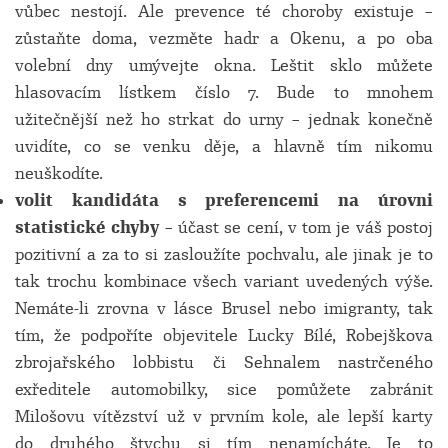
vůbec nestojí. Ale prevence té choroby existuje –
zůstaňte doma, vezměte hadr a Okenu, a po oba
volební dny umývejte okna. Leštit sklo můžete
hlasovacím lístkem číslo 7. Bude to mnohem
užitečnější než ho strkat do urny – jednak konečně
uvidíte, co se venku děje, a hlavně tím nikomu
neuškodíte.
volit kandidáta s preferencemi na úrovni
statistické chyby
– účast se cení, v tom je váš postoj
pozitivní a za to si zasloužíte pochvalu, ale jinak je to
tak trochu kombinace všech variant uvedených výše.
Nemáte-li zrovna v lásce Brusel nebo imigranty, tak
tím, že podpoříte objevitele Lucky Bílé, Robejškova
zbrojařského lobbistu či Sehnalem nastrčeného
exředitele automobilky, sice pomůžete zabránit
Milošovu vítězství už v prvním kole, ale lepší karty
do druhého štychu si tím nenamícháte. Je to