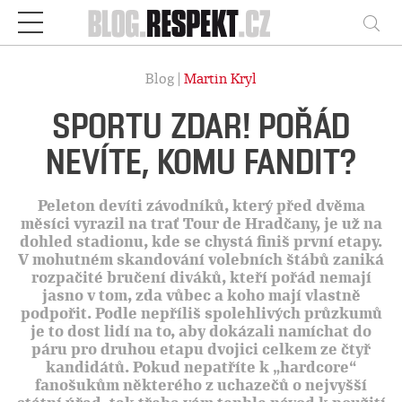
Respekt
Vy
Blog |
Martin Kryl
SPORTU ZDAR! POŘÁD
NEVÍTE, KOMU FANDIT?
Peleton devíti závodníků, který před dvěma
měsíci vyrazil na trať Tour de Hradčany, je už na
dohled stadionu, kde se chystá finiš první etapy.
V mohutném skandování volebních štábů zaniká
rozpačité bručení diváků, kteří pořád nemají
jasno v tom, zda vůbec a koho mají vlastně
podpořit. Podle nepříliš spolehlivých průzkumů
je to dost lidí na to, aby dokázali namíchat do
páru pro druhou etapu dvojici celkem ze čtyř
kandidátů. Pokud nepatříte k „hardcore“
fanošukům některého z uchazečů o nejvyšší