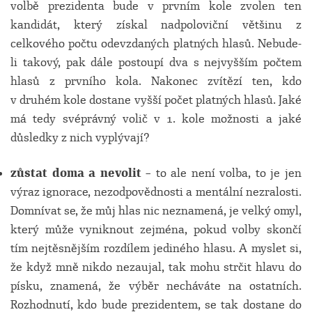
volbě prezidenta bude v prvním kole zvolen ten
kandidát, který získal nadpoloviční většinu z
celkového počtu odevzdaných platných hlasů. Nebude-
li takový, pak dále postoupí dva s nejvyšším počtem
hlasů z prvního kola. Nakonec zvítězí ten, kdo
v druhém kole dostane vyšší počet platných hlasů. Jaké
má tedy svéprávný volič v 1. kole možnosti a jaké
důsledky z nich vyplývají?
zůstat doma a nevolit
– to ale není volba, to je jen
výraz ignorace, nezodpovědnosti a mentální nezralosti.
Domnívat se, že můj hlas nic neznamená, je velký omyl,
který může vyniknout zejména, pokud volby skončí
tím nejtěsnějším rozdílem jediného hlasu. A myslet si,
že když mně nikdo nezaujal, tak mohu strčit hlavu do
písku, znamená, že výběr necháváte na ostatních.
Rozhodnutí, kdo bude prezidentem, se tak dostane do