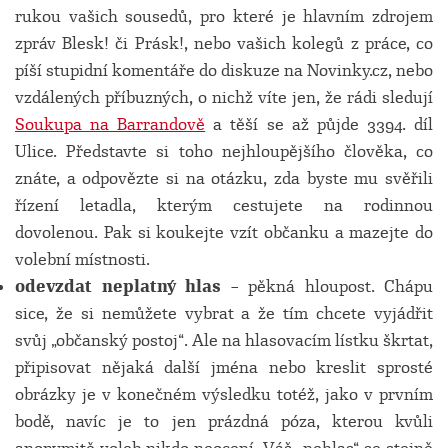
rukou vašich sousedů, pro které je hlavním zdrojem
zpráv Blesk! či Prásk!, nebo vašich kolegů z práce, co
píší stupidní komentáře do diskuze na Novinky.cz, nebo
vzdálených příbuzných, o nichž víte jen, že rádi sledují
Soukupa na Barrandově
a těší se až půjde 3394. díl
Ulice. Představte si toho nejhloupějšího člověka, co
znáte, a odpovězte si na otázku, zda byste mu svěřili
řízení letadla, kterým cestujete na rodinnou
dovolenou. Pak si koukejte vzít občanku a mazejte do
volební místnosti.
odevzdat neplatný hlas
– pěkná hloupost. Chápu
sice, že si nemůžete vybrat a že tím chcete vyjádřit
svůj „občanský postoj“. Ale na hlasovacím lístku škrtat,
připisovat nějaká další jména nebo kreslit sprosté
obrázky je v konečném výsledku totéž, jako v prvním
bodě, navíc je to jen prázdná póza, kterou kvůli