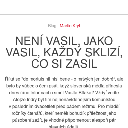
Respekt
Vy
Blog |
Martin Kryl
NENÍ VASIL, JAKO
VASIL, KAŽDÝ SKLIZÍ,
CO SI ZASIL
Říká se "de mortuis nil nisi bene - o mrtvých jen dobré“, ale
bylo by vůbec o čem psát, když slovenská média přinesla
dnes ráno informaci o smrti Vasila Biľaka? Vždyť vedle
Alojze Indry byl tím nejnenáviděnějším komunistou
v posledním dvacetiletí před pádem režimu. Pro mladší
ročníky čtenářů, kteří neměli bohudík příležitost jeho
působení zažít, je vhodné připomenout alespoň pár
hlavních údajů.