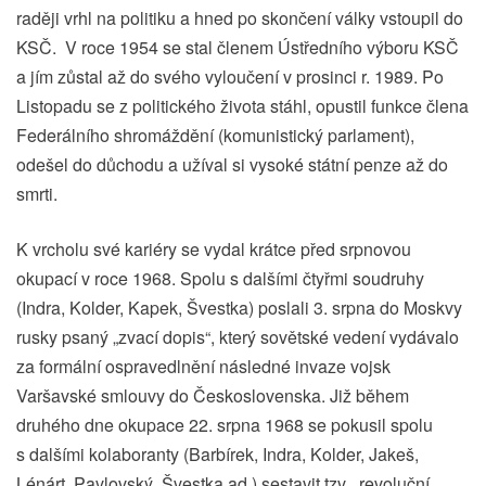
raději vrhl na politiku a hned po skončení války vstoupil do
KSČ. V roce 1954 se stal členem Ústředního výboru KSČ
a jím zůstal až do svého vyloučení v prosinci r. 1989. Po
Listopadu se z politického života stáhl, opustil funkce člena
Federálního shromáždění (komunistický parlament),
odešel do důchodu a užíval si vysoké státní penze až do
smrti.
K vrcholu své kariéry se vydal krátce před srpnovou
okupací v roce 1968. Spolu s dalšími čtyřmi soudruhy
(Indra, Kolder, Kapek, Švestka) poslali 3. srpna do Moskvy
rusky psaný „zvací dopis“, který sovětské vedení vydávalo
za formální ospravedlnění následné invaze vojsk
Varšavské smlouvy do Československa. Již během
druhého dne okupace 22. srpna 1968 se pokusil spolu
s dalšími kolaboranty (Barbírek, Indra, Kolder, Jakeš,
Lénárt, Pavlovský, Švestka ad.) sestavit tzv. „revoluční