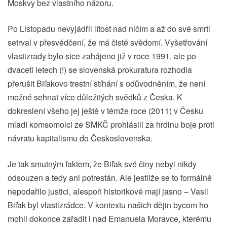
Moskvy bez vlastního názoru.
Po Listopadu nevyjádřil lítost nad ničím a až do své smrti
setrval v přesvědčení, že má čisté svědomí. Vyšetřování
vlastizrady bylo sice zahájeno již v roce 1991, ale po
dvaceti letech (!) se slovenská prokuratura rozhodla
přerušit Biľakovo trestní stíhání s odůvodněním, že není
možné sehnat více důležitých svědků z Česka. K
dokreslení všeho jej ještě v témže roce (2011) v Česku
mladí komsomolci ze SMKČ prohlásili za hrdinu boje proti
návratu kapitalismu do Československa.
Je tak smutným faktem, že Biľak své činy nebyl nikdy
odsouzen a tedy ani potrestán. Ale jestliže se to formálně
nepodařilo justici, alespoň historikové mají jasno – Vasil
Biľak byl vlastizrádce. V kontextu našich dějin bycom ho
mohli dokonce zařadit i nad Emanuela Moravce, kterému