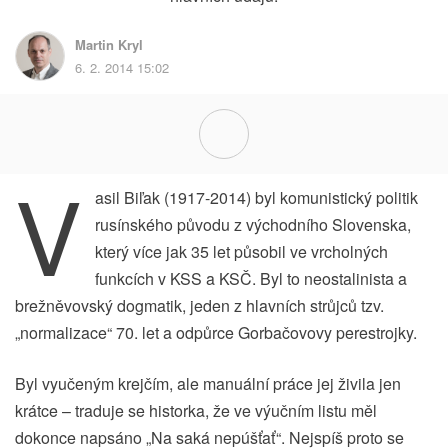
Martin Kryl
6. 2. 2014 15:02
V
asil Biľak (1917-2014) byl komunistický politik
rusínského původu z východního Slovenska,
který více jak 35 let působil ve vrcholných
funkcích v KSS a KSČ. Byl to neostalinista a
brežněvovský dogmatik, jeden z hlavních strůjců tzv.
„normalizace“ 70. let a odpůrce Gorbačovovy perestrojky.
Byl vyučeným krejčím, ale manuální práce jej živila jen
krátce – traduje se historka, že ve výučním listu měl
dokonce napsáno „Na saká nepúšťať“. Nejspíš proto se