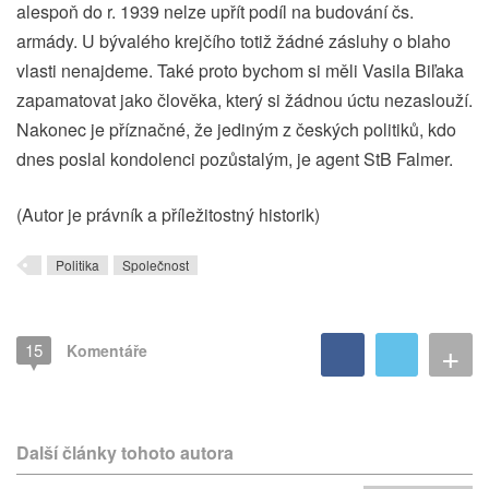
alespoň do r. 1939 nelze upřít podíl na budování čs.
armády. U bývalého krejčího totiž žádné zásluhy o blaho
vlasti nenajdeme. Také proto bychom si měli Vasila Biľaka
zapamatovat jako člověka, který si žádnou úctu nezaslouží.
Nakonec je příznačné, že jediným z českých politiků, kdo
dnes poslal kondolenci pozůstalým, je agent StB Falmer.
(Autor je právník a příležitostný historik)
Politika
Společnost
+
15
Komentáře
Další články tohoto autora