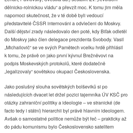
dělnicko-rolnickou vládu“ a převzít moc. K tomu jim měla
napomoci skutečnost, že v té době byli vedoucí
představitelé ČSSR internováni a odvlečeni do Moskvy.
Další dějství zrady následovalo den poté, kdy Biľak odletěl
do Moskvy jako člen delegace prezidenta Svobody. Vasil
„Michailovič“ se ve svých Pamětech vcelku hrdě přihlásil
k tomu, že právě on jako první kývnul Brežněvovi na
podpis Moskevských protokolů, které dodatečně
„legalizovaly“ sovětskou okupaci Československa.
Jako poslušný slouha sovětských bolševiků si po
následujících dvacet let držel pozici tajemníka ÚV KSČ pro
otázky zahraniční politiky a ideologie – ve stranické (de
facto tedy i státní) hierarchii byl právě hlavním ideologem.
Avšak o samostatné politice nemůže být řeč – prakticky až
do pádu komunismu bylo Československo satelitem